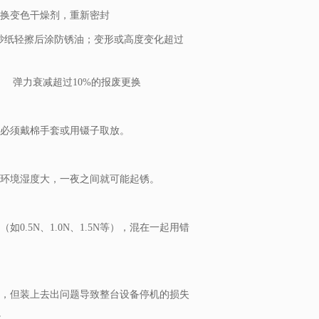
换变色干燥剂，重新密封
砂纸轻擦后涂防锈油；变形或高度变化超过
弹力衰减超过10%的报废更换
。必须戴棉手套或用镊子取放。
间环境湿度大，一夜之间就可能起锈。
.5N、1.0N、1.5N等），混在一起用错
高，但装上去出问题导致整台设备停机的损失
。