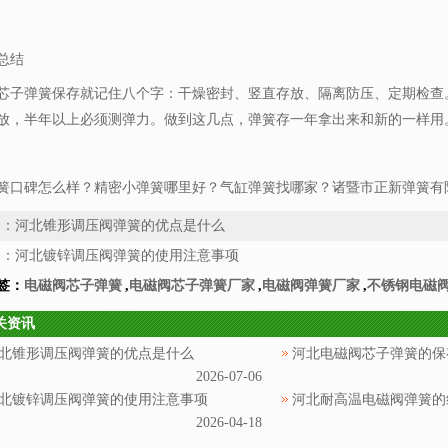
总结
芯子弹簧保存就记住八个字：干燥密封、竖直存放、隔离防压、定期检查
放，半年以上必须测弹力。做到这几点，弹簧存一年拿出来和新的一样用
簧口碑怎么样？精密小弹簧哪里好？气缸弹簧找哪家？诸暨市正新弹簧有限
条：
河北锥形调压阀弹簧的优点是什么
条：
河北镀锌调压阀弹簧的使用注意事项
签：
电磁阀芯子弹簧
,
电磁阀芯子弹簧厂家
,
电磁阀弹簧厂家
,
不锈钢电磁
关资讯
北锥形调压阀弹簧的优点是什么
河北电磁阀芯子弹簧的保
2026-07-06
北镀锌调压阀弹簧的使用注意事项
河北耐高温电磁阀弹簧的
2026-04-18