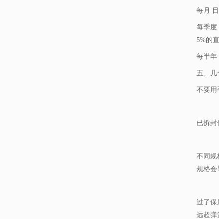
每月
目
每季度
5%的
每半年
五、几
不要用
已拆封
不同规
规格会
过了保
远超弹