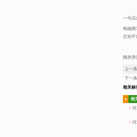
一句话
电磁阀
态别平
阀类弹
上一
下一
相关标
相
河
河