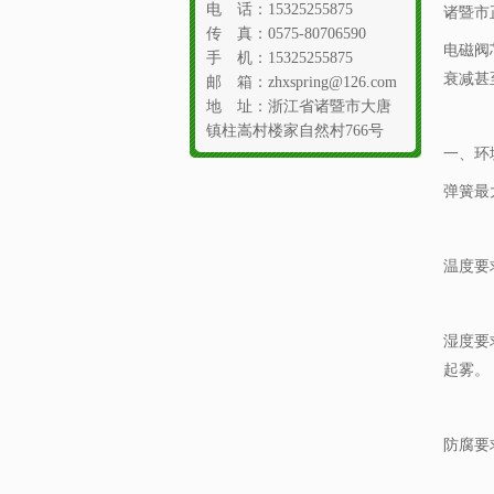
电 话：15325255875
诸暨市
传 真：0575-80706590
电磁阀
手 机：15325255875
衰减甚
邮 箱：zhxspring@126.com
地 址：浙江省诸暨市大唐
镇柱嵩村楼家自然村766号
一、环
弹簧最
温度要
湿度要
起雾。
防腐要