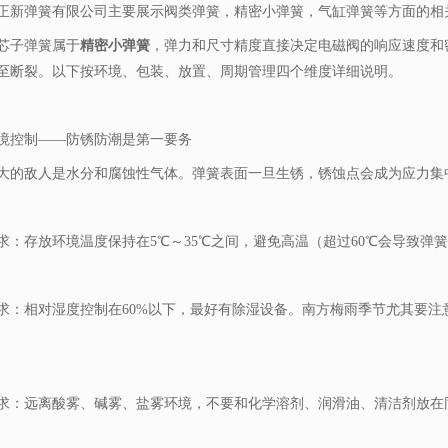
正新弹簧有限公司主要展示
阀类弹簧
，精密小弹簧，气缸弹簧等方面的相
芯子弹簧属于
精密小弹簧
，弹力和尺寸精度直接决定电磁阀的响应速度和
至断裂。以下按环境、包装、放置、周期管理四个维度详细说明。
境控制——防锈防潮是第一要务
大的敌人是水分和腐蚀性气体。弹簧表面一旦生锈，锈蚀点会成为应力集
求：存放环境温度保持在5℃～35℃之间，避免高温（超过60℃会导致弹
求：相对湿度控制在60%以下，最好有除湿设备。南方梅雨季节尤其要注
求：远离酸雾、碱雾、盐雾环境，不要和化学溶剂、润滑油、清洁剂放在