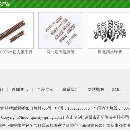
关产品
000Nm扭力扳手弹
河北耐高温弹簧
河北阀类弹簧
簧
们
|
新闻资讯
|
产品展示
|
联系我们
|
网站地图
|
XML
|
柱嵩村楼家自然村766号 电话：15325255875 全国咨询热线：4006
Copyright©
hebei.quality-spring.com
(
点击复制
)诸暨市正新弹簧有限公司
密小弹簧哪里好？气缸弹簧找哪家？诸暨市正新弹簧有限公司从事阀类弹