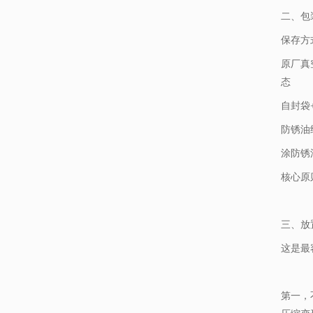
二、包
保存方
原厂真
态
自封袋
防锈油
涂防锈
核心原
三、放
这是最
第一，