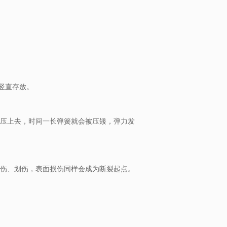
竖直存放。
子压上去，时间一长弹簧就会被压矮，弹力发
碰伤、划伤，表面损伤同样会成为断裂起点。