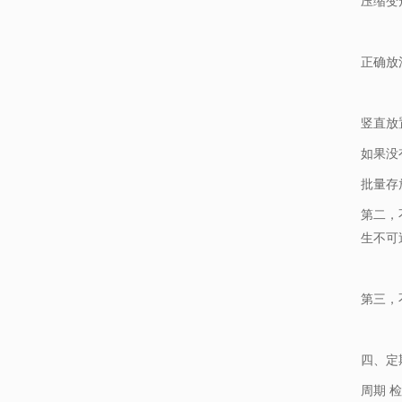
压缩变
正确放
竖直放
如果没
批量存
第二，
生不可
第三，
四、定
周期
检