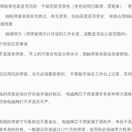
视检查包装是否完好、干燥剂是否变色（变色说明已吸潮，需更换）
更
抽检弹簧表面有无锈点、有无变形、自由高度是否变化
有锈点用细
直接报废
抽测弹力（用弹簧测力计压缩到工作长度，读数是否在公差范围内）
个特别注意事项
手直接拿弹簧。 手上的汗液含有盐分和水分，接触弹簧表面会加速锈蚀
但没用完的弹簧，当天必须重新密封。 不要敞开放在工作台上过夜，车
格的弹簧必须分开存放并做好标识。 电磁阀芯子弹簧通常有多种弹力规格（如0
导致电磁阀打不开或关不严。
质期的弹簧宁可换新也不要凑合。 电磁阀芯子弹簧属于易耗件，单价不
簧本身的价格。一般建议存放超过12个月的弹簧，使用前必须做弹力检测