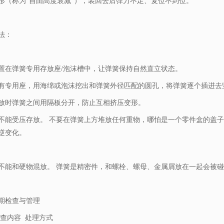
形（称为"自由高度衰减"），装回去后弹力不足、复位不到位。
法：
置在弹簧专用存放座/泡沫槽中，让弹簧保持自然直立状态。
有专用座，用海绵或泡沫挖出和弹簧外径匹配的圆孔，将弹簧逐个插进去
放时弹簧之间用隔板分开，防止互相挤压变形。
不能受压存放。 不要在弹簧上方堆放任何重物，哪怕是一个零件盒的盖
逆变化。
不能和硬物混放。 弹簧是精密件，和螺栓、螺母、金属屑放在一起会被
期检查与管理
查内容
处理方式