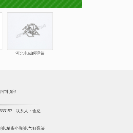
河北电磁阀弹簧
回到顶部
633152 联系人：金总
簧,精密小弹簧,气缸弹簧