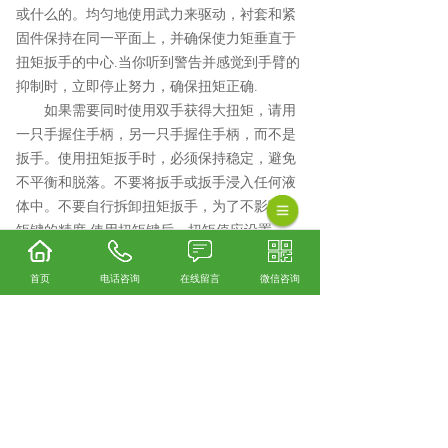
或什么的。均匀地使用武力来驱动，衬套和紧
固件保持在同一平面上，并确保使力矩垂直于
扭矩扳手的中心.当你听到警告并感觉到手臂的
抑制时，立即停止努力，确保扭矩正确.
如果需要同时使用双手获得大扭矩，请用
一只手握住手柄，另一只手握住手柄，而不是
扳手。使用扭矩扳手时，必须保持稳定，避免
不平衡和脱落。不要将扳手或扳手浸入任何液
体中。不要自行拆卸扭矩扳手，为了不影响扭
矩键的精度.使用扭矩键后，扭矩值应设置
为“0”，释放扭矩弹簧扳手。
首页
电话咨询
在线留言
微信咨询
相关标签：
扭力扳手弹簧
,
1000Nm扭力扳手弹
簧
,
上一条：
没有了
下一条：
河北耐高温弹簧