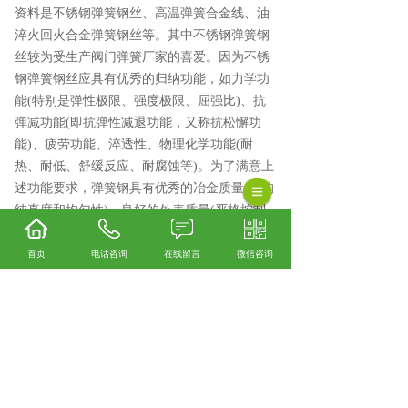
资料是不锈钢弹簧钢丝、高温弹簧合金线、油
淬火回火合金弹簧钢丝等。其中不锈钢弹簧钢
丝较为受生产阀门弹簧厂家的喜爱。因为不锈
钢弹簧钢丝应具有优秀的归纳功能，如力学功
能(特别是弹性极限、强度极限、屈强比)、抗
弹减功能(即抗弹性减退功能，又称抗松懈功
能)、疲劳功能、淬透性、物理化学功能(耐
热、耐低、舒缓反应、耐腐蚀等)。为了满意上
述功能要求，弹簧钢具有优秀的冶金质量(高的
纯真度和均匀性)、良好的外表质量(严格控制
外表缺陷和脱碳)、准确的外形和尺寸。品质优
良的不锈钢弹簧钢丝才能确保阀门弹簧良好的
首页
电话咨询
在线留言
微信咨询
耐高温、寿命、稳定性、耐腐蚀功能等要求。
相关标签：
阀类弹簧
,
阀类弹簧厂家
,
上一条：
河北耐高温弹簧
下一条：
河北电磁阀弹簧