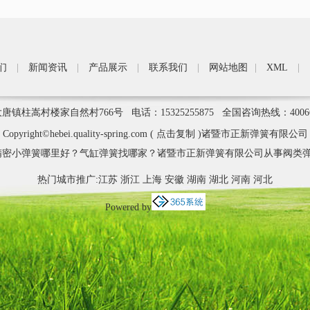
们
|
新闻资讯
|
产品展示
|
联系我们
|
网站地图
|
XML
|
柱嵩村楼家自然村766号 电话：15325255875 全国咨询热线：4006
Copyright©
hebei.quality-spring.com
(
点击复制
)诸暨市正新弹簧有限公司
密小弹簧哪里好？气缸弹簧找哪家？诸暨市正新弹簧有限公司从事阀类弹
热门城市推广:
江苏
浙江
上海
安徽
湖南
湖北
河南
河北
Powered by