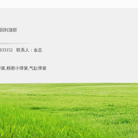
回到顶部
633152 联系人：金总
簧,精密小弹簧,气缸弹簧