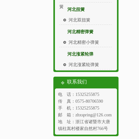
簧
河北扭簧
河北双扭簧
河北精密弹簧
河北精密小弹簧
河北涨紧轮弹
河北涨紧轮弹簧
联系我们
电 话：15325255875
传 真：0575-80706590
手 机：15325255875
邮 箱：zhxspring@126.com
地 址：浙江省诸暨市大唐
镇柱嵩村楼家自然村766号