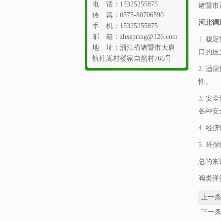
电 话：15325255875
诸暨市
传 真：0575-80706590
河北调
手 机：15325255875
邮 箱：zhxspring@126.com
1. 
地 址：浙江省诸暨市大唐
口的压
镇柱嵩村楼家自然村766号
2. 
性。
3. 
各种安
4. 
5. 
总的来
阀类弹
上一
下一