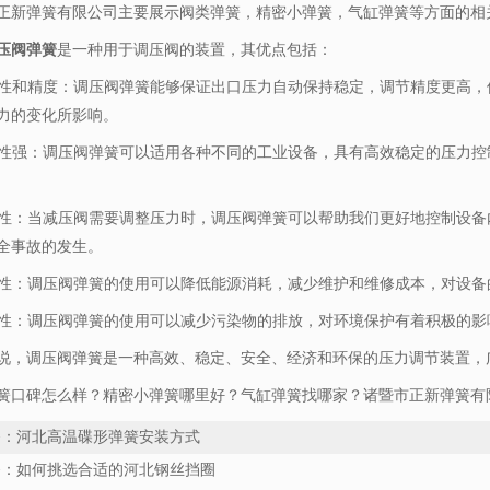
正新弹簧有限公司主要展示
阀类弹簧
，精密小弹簧，气缸弹簧等方面的相
压阀弹簧
是一种用于调压阀的装置，其优点包括：
稳定性和精度：调压阀弹簧能够保证出口压力自动保持稳定，调节精度更高
力的变化所影响。
适应性强：调压阀弹簧可以适用各种不同的工业设备，具有高效稳定的压力
安全性：当减压阀需要调整压力时，调压阀弹簧可以帮助我们更好地控制设
全事故的发生。
经济性：调压阀弹簧的使用可以降低能源消耗，减少维护和维修成本，对设
环保性：调压阀弹簧的使用可以减少污染物的排放，对环境保护有着积极的影
说，调压阀弹簧是一种高效、稳定、安全、经济和环保的压力调节装置，
簧口碑怎么样？精密小弹簧哪里好？气缸弹簧找哪家？诸暨市正新弹簧有限
条：
河北高温碟形弹簧安装方式
条：
如何挑选合适的河北钢丝挡圈