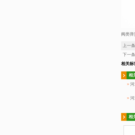
阀类弹
上一
下一
相关标
相
河
河
相