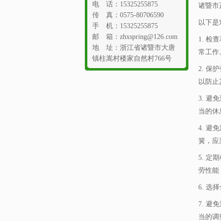
电 话：15325255875
诸暨市
传 真：0575-80706590
以下是
手 机：15325255875
邮 箱：zhxspring@126.com
1. 
地 址：浙江省诸暨市大唐
常工作
镇柱嵩村楼家自然村766号
2. 
以防止
3. 
当的休
4. 
簧，应
5. 
劳性能
6. 
7. 
当的调