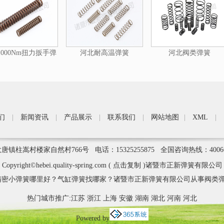
000Nm扭力扳手弹
河北耐高温弹簧
河北阀类弹簧
簧
们
|
新闻资讯
|
产品展示
|
联系我们
|
网站地图
|
XML
|
柱嵩村楼家自然村766号 电话：15325255875 全国咨询热线：4006
Copyright©
hebei.quality-spring.com
(
点击复制
)诸暨市正新弹簧有限公司
密小弹簧哪里好？气缸弹簧找哪家？诸暨市正新弹簧有限公司从事阀类弹
热门城市推广:
江苏
浙江
上海
安徽
湖南
湖北
河南
河北
Powered by