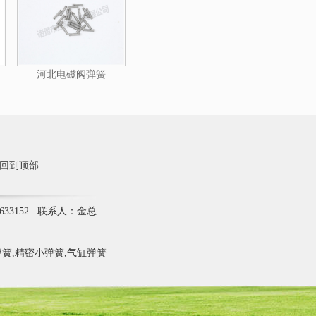
河北电磁阀弹簧
回到顶部
633152 联系人：金总
簧,精密小弹簧,气缸弹簧