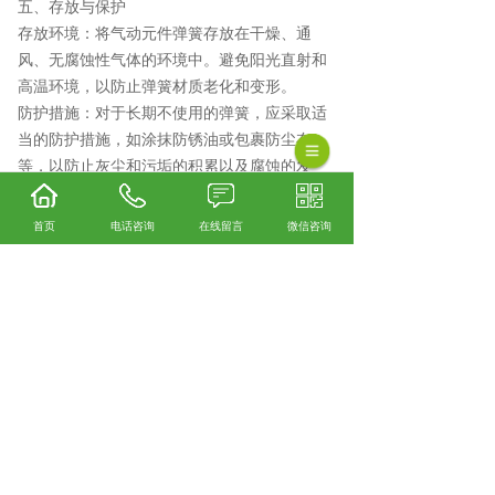
五、存放与保护
存放环境：将气动元件弹簧存放在干燥、通
风、无腐蚀性气体的环境中。避免阳光直射和
高温环境，以防止弹簧材质老化和变形。
防护措施：对于长期不使用的弹簧，应采取适
当的防护措施，如涂抹防锈油或包裹防尘布
等，以防止灰尘和污垢的积累以及腐蚀的发
生。
综上所述，通过定期清洁、保持润滑、适当使
首页
电话咨询
在线留言
微信咨询
用、定期检查和存放与保护等措施，可以有效
地保养气动元件弹簧，确保其正常运行和延长
使用寿命。