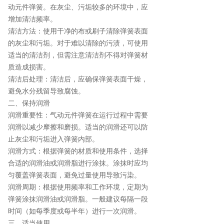
动元件弹簧。在灰尘、污垢较多的环境中，应
增加清洁频率。
清洁方法：使用干净的布或刷子清除弹簧表面
的灰尘和污垢。对于难以清除的污渍，可使用
适当的清洁剂，但需注意清洁剂不得对弹簧材
质造成损害。
清洁后处理：清洁后，应确保弹簧表面干燥，
避免水分残留导致腐蚀。
二、保持润滑
润滑重要性：气动元件弹簧在运行过程中需要
润滑以减少摩擦和磨损。适当的润滑还可以防
止灰尘和污垢进入弹簧内部。
润滑方式：根据弹簧的材质和使用条件，选择
合适的润滑油或润滑脂进行涂抹。涂抹时应均
匀覆盖弹簧表面，避免过量使用导致污染。
润滑周期：根据使用频率和工作环境，定期为
弹簧涂抹润滑油或润滑脂。一般建议每隔一段
时间（如每季度或每半年）进行一次润滑。
三、适当使用