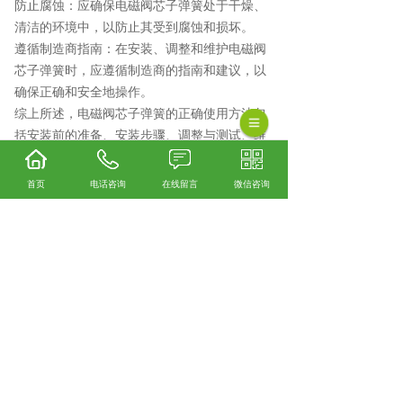
防止腐蚀：应确保电磁阀芯子弹簧处于干燥、
清洁的环境中，以防止其受到腐蚀和损坏。
遵循制造商指南：在安装、调整和维护电磁阀
芯子弹簧时，应遵循制造商的指南和建议，以
确保正确和安全地操作。
综上所述，电磁阀芯子弹簧的正确使用方法包
括安装前的准备、安装步骤、调整与测试、维
护与保养以及注意事项等方面。遵循这些方法
可以确保电磁阀的正常运行和延长其使用寿
首页
电话咨询
在线留言
微信咨询
命。