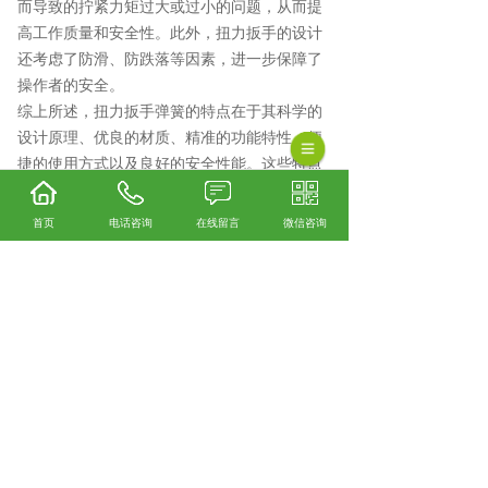
而导致的拧紧力矩过大或过小的问题，从而提
高工作质量和安全性。此外，扭力扳手的设计
还考虑了防滑、防跌落等因素，进一步保障了
操作者的安全。
综上所述，扭力扳手弹簧的特点在于其科学的
设计原理、优良的材质、精准的功能特性、便
捷的使用方式以及良好的安全性能。这些特点
使得扭力扳手在工业生产、汽车维修、航空航
天等领域得到广泛应用，并成为不可或缺的工
首页
电话咨询
在线留言
微信咨询
具之一。