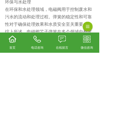
环保与水处理
在环保和水处理领域，电磁阀用于控制废水和
污水的流动和处理过程。弹簧的稳定性和可靠
性对于确保处理效果和水质安全至关重要。
综上所述，电磁阀芯子弹簧在多个领域中都发
挥着重要作用，其稳定性和可靠性对于确保设
备和系统的正常运行至关重要。
首页
电话咨询
在线留言
微信咨询
阀类弹簧口碑怎么样？精密小弹簧哪里好？气
缸弹簧找哪家？诸暨市正新弹簧有限公司从事
阀类弹簧,精密小弹簧,气缸弹簧,