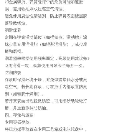
和金属碎屑。弹簧缝隙中的杂质可能加速磨
损，需用软毛刷或压缩空气清理。
避免使用腐蚀性清洁剂，防止弹簧表面镀层脱
落导致锈蚀。
润滑保养
定期在弹簧活动部位（如枢轴点、滑动槽）涂
抹少量专用润滑脂（如锂基润滑脂），减少摩
擦和磨损。
润滑频率根据使用频率而定，高频使用建议每1
-2周润滑一次，低频使用可延长至每月一次。
防潮防锈
存放时保持环境干燥，避免弹簧接触水分或潮
湿空气。若长期存放，可在扳手内部放置防潮
剂（如硅胶干燥剂）。
若弹簧表面出现轻微锈迹，可用细砂纸轻轻打
磨，并重新涂抹防锈油。
四、存储与运输
专用容器存放
将扭力扳手放置在专用工具箱或泡沫托盘中，