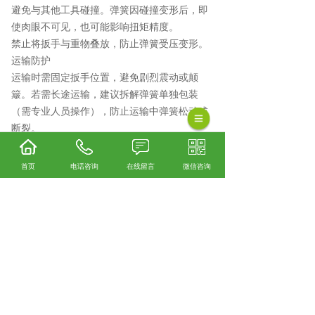
避免与其他工具碰撞。弹簧因碰撞变形后，即
使肉眼不可见，也可能影响扭矩精度。
禁止将扳手与重物叠放，防止弹簧受压变形。
运输防护
运输时需固定扳手位置，避免剧烈震动或颠
簸。若需长途运输，建议拆解弹簧单独包装
（需专业人员操作），防止运输中弹簧松动或
断裂。
五、更换与报废标准
更换时机
首页
电话咨询
在线留言
微信咨询
弹簧出现明显裂纹、弹性丧失（如无法回弹至
原位）或长度变化超过5%时，必须立即更换。
若扳手校准后仍无法达到精度要求，且排除其
他故障后，可能是弹簧老化导致，需更换新弹
簧。
报废处理
报废的弹簧需妥善处理，避免混入其他金属废
料中。部分弹簧可能含特殊材料（如不锈
钢），需按环保要求分类回收。