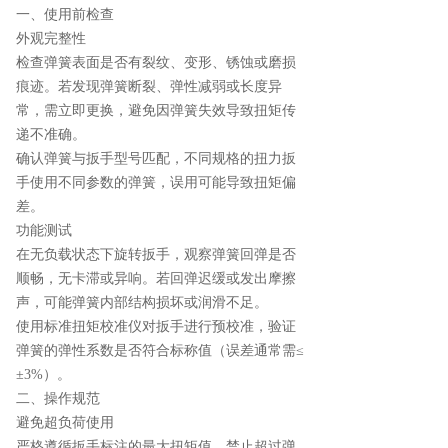
一、使用前检查
外观完整性
检查弹簧表面是否有裂纹、变形、锈蚀或磨损
痕迹。若发现弹簧断裂、弹性减弱或长度异
常，需立即更换，避免因弹簧失效导致扭矩传
递不准确。
确认弹簧与扳手型号匹配，不同规格的扭力扳
手使用不同参数的弹簧，误用可能导致扭矩偏
差。
功能测试
在无负载状态下旋转扳手，观察弹簧回弹是否
顺畅，无卡滞或异响。若回弹迟缓或发出摩擦
声，可能弹簧内部结构损坏或润滑不足。
使用标准扭矩校准仪对扳手进行预校准，验证
弹簧的弹性系数是否符合标称值（误差通常需≤
±3%）。
二、操作规范
避免超负荷使用
严格遵循扳手标注的最大扭矩值，禁止超过弹