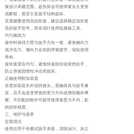
簧设计承载范围。超负荷会导致弹簧永久变形
或断裂，甚至引发扳手结构损坏。
若需频繁使用高扭矩值，建议选择额定扭矩更
高的扳手型号，而非强行使用低规格工具。
均匀施加力
操作时保持力臂与扳手方向一致，避免侧向力
或冲击力。侧向力会加剧弹簧疲劳，缩短使用
寿命。
旋转速度应均匀，避免快速扭转或突然松手，
防止弹簧因惯性冲击而损坏。
正确使用附加装置
若需加装延长杆或转接头，需确保其与扳手兼
容，且不会改变弹簧的受力方向或增加额外摩
擦。不匹配的附件可能导致弹簧受力不均，影
响扭矩精度。
三、维护与保养
定期清洁
使用后用干布擦拭扳手表面，清除油污、灰尘