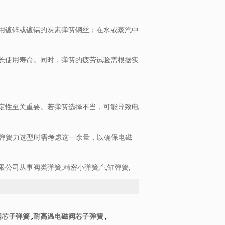
用镀锌或镀镉的炭素弹簧钢丝；在水或蒸汽中
长使用寿命。同时，弹簧的疲劳试验需根据实
定性至关重要。若弹簧选择不当，可能导致电
始弹簧力选型时需考虑这一余量，以确保电磁
公司从事阀类弹簧,精密小弹簧,气缸弹簧,
阀芯子弹簧
,
耐高温电磁阀芯子弹簧
,