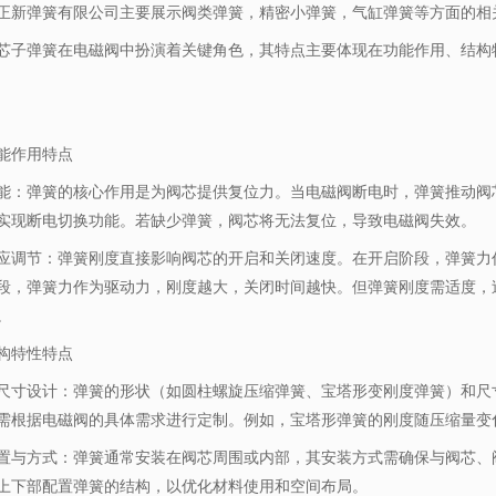
正新弹簧有限公司主要展示
阀类弹簧
，精密小弹簧，气缸弹簧等方面的相
芯子弹簧在电磁阀中扮演着关键角色，其特点主要体现在功能作用、结构
能作用特点
能：弹簧的核心作用是为阀芯提供复位力。当电磁阀断电时，弹簧推动阀
实现断电切换功能。若缺少弹簧，阀芯将无法复位，导致电磁阀失效。
应调节：弹簧刚度直接影响阀芯的开启和关闭速度。在开启阶段，弹簧力
段，弹簧力作为驱动力，刚度越大，关闭时间越快。但弹簧刚度需适度，
。
构特性特点
尺寸设计：弹簧的形状（如圆柱螺旋压缩弹簧、宝塔形变刚度弹簧）和尺
需根据电磁阀的具体需求进行定制。例如，宝塔形弹簧的刚度随压缩量变
置与方式：弹簧通常安装在阀芯周围或内部，其安装方式需确保与阀芯、
上下部配置弹簧的结构，以优化材料使用和空间布局。