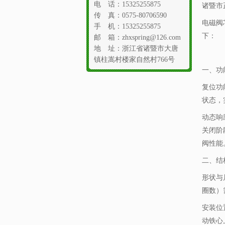
电 话：15325255875
诸暨市
传 真：0575-80706590
电磁阀
手 机：15325255875
下：
邮 箱：zhxspring@126.com
地 址：浙江省诸暨市大唐
镇柱嵩村楼家自然村766号
一、功
复位功
状态，
动态响
关闭阶
阀性能
二、结
形状与
圈数）
安装位
动铁心