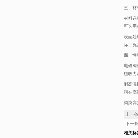
三、材
材料选
可选用
表面处
际工况
四、性
电磁阀
磁吸力
耐高温
阀在高
阀类弹
上一
下一
相关标