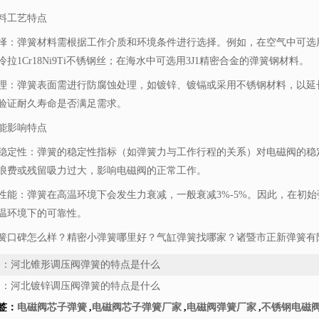
料工艺特点
择：弹簧材料需根据工作介质和环境条件进行选择。例如，在空气中可选
冷拉1Cr18Ni9Ti不锈钢丝；在海水中可选用3J1精密合金的弹簧钢材料。
理：弹簧表面需进行防腐蚀处理，如镀锌、镀镉或采用不锈钢材料，以延
验证耐久寿命是否满足需求。
能影响特点
稳定性：弹簧的稳定性指标（如弹簧力与工作行程的关系）对电磁阀的稳
浪费或残留吸力过大，影响电磁阀的正常工作。
性能：弹簧在高温环境下会发生力衰减，一般衰减3%-5%。因此，在初
温环境下的可靠性。
簧口碑怎么样？精密小弹簧哪里好？气缸弹簧找哪家？诸暨市正新弹簧有限
条：
河北锥形调压阀弹簧的特点是什么
条：
河北镀锌调压阀弹簧的特点是什么
签：
电磁阀芯子弹簧
,
电磁阀芯子弹簧厂家
,
电磁阀弹簧厂家
,
不锈钢电磁