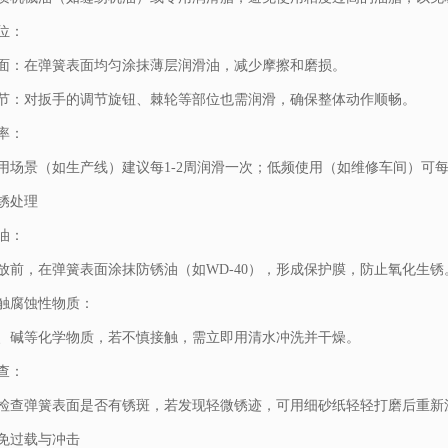
位：
面：在弹簧表面均匀涂抹薄层润滑油，减少摩擦和磨损。
节：对扳手的调节旋钮、棘轮等部位也需润滑，确保整体动作顺畅。
率：
用场景（如生产线）建议每1-2周润滑一次；低频使用（如维修车间）可每
锈处理
油：
放前，在弹簧表面涂抹防锈油（如WD-40），形成保护膜，防止氧化生锈
触腐蚀性物质：
、碱等化学物质，若不慎接触，需立即用清水冲洗并干燥。
查：
检查弹簧表面是否有锈斑，若发现轻微锈迹，可用细砂纸轻轻打磨后重新
免过载与冲击