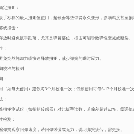
额定扭矩：
扳手标称的最大扭矩值使用，超载会导致弹簧永久变形，影响精度甚至损
落或撞击：
存放时避免扳手跌落，尤其是弹簧部位，撞击可能导致弹性衰减或断裂。
作：
避免突然施加力或快速释放扭矩，减少弹簧的瞬时应力。
期校准与检测
期：
用（如每天使用）建议每3个月校准一次；低频使用可每6-12个月校准一
法：
准扭矩测试仪（如扭矩传感器）对比扳手读数，若偏差超过±3%，需调整
性检测：
缩弹簧观察回弹速度，若回弹缓慢或无力，说明弹簧疲劳，需更换。