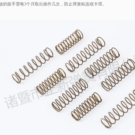
放的扳手需每3个月取出操作几次，防止弹簧粘连或卡滞。