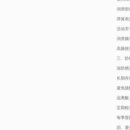
润滑部
弹簧表
活动关
润滑频
高频使
三、防
涂防锈
长期存
避免接
远离酸
定期检
每季度
四、避