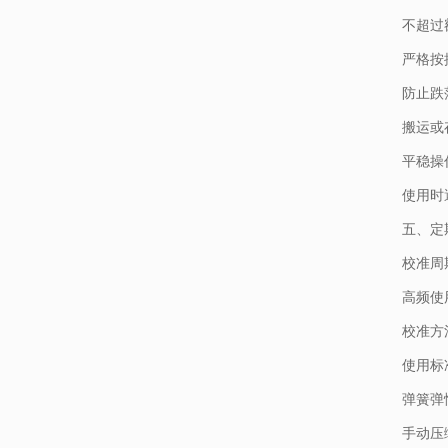
不超过
严格按
防止跌
搬运或
平稳操
使用时
五、定
校准周
高频使
校准方
使用标
弹簧弹
手动压