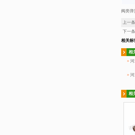
阀类弹
上一
下一
相关标
相
河
河
相