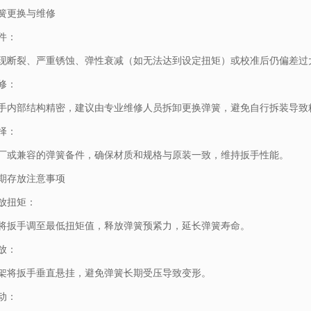
簧更换与维修
件：
现断裂、严重锈蚀、弹性衰减（如无法达到设定扭矩）或校准后仍偏差过
修：
手内部结构精密，建议由专业维修人员拆卸更换弹簧，避免自行拆装导致
择：
厂或兼容的弹簧备件，确保材质和规格与原装一致，维持扳手性能。
期存放注意事项
放扭矩：
将扳手调至最低扭矩值，释放弹簧预紧力，延长弹簧寿命。
放：
架将扳手垂直悬挂，避免弹簧长期受压导致变形。
动：