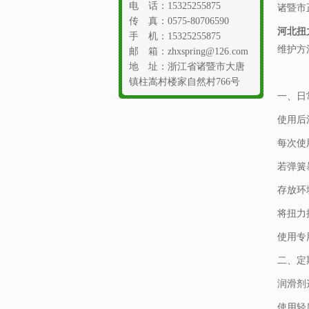
电 话：15325255875
诸暨市
传 真：0575-80706590
河北扭
手 机：15325255875
维护方
邮 箱：zhxspring@126.com
地 址：浙江省诸暨市大唐
镇柱嵩村楼家自然村766号
一、日
使用后
每次使
若弹簧
存放环
将扭力
使用专
二、定
润滑剂
使用轻