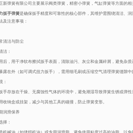
正新弹簧有限公司主要展示
阀类弹簧
，精密小弹簧，气缸弹簧等方面的相
力扳手弹簧
是确保扳手精度和可靠性的核心部件，其维护需围绕清洁、润
法及注意事项：
常清洁与防尘
清洁：
用后，用干净软布擦拭扳手表面，清除油污、灰尘和金属碎屑，避免杂质
暴露在外（如可调式扭力扳手），需用细毛刷或压缩空气清理弹簧缝隙中
境：
扳手存放在干燥、无腐蚀性气体的环境中，避免潮湿导致弹簧生锈或弹性
用收纳盒或挂架，减少与其他工具的碰撞，防止弹簧变形。
期润滑保养
选择：
质机械油（如缝纫机油）或专用润滑脂，避免使用粘度过高的油脂，以免