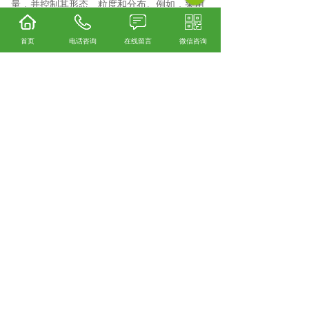
量，并控制其形态、粒度和分布。例如，采用
钢包精炼、真空脱气等炉外精炼技术，以严格
控制化学成分、降低气体和各种非金属夹杂物
首页
电话咨询
在线留言
微信咨询
含量等。
钢质均匀性和稳定性：要求钢质具有良好的均
匀性和稳定性，以保证弹簧在高温环境下性能
的一致性。例如，采用连铸技术，通过电磁搅
拌、低温铸造等技术减小钢的偏析，提高钢质
的均匀性。
阀类弹簧口碑怎么样？精密小弹簧哪里好？气