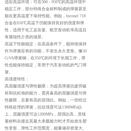
适应高温环境：可在300 - 950℃的高温环境中
稳定工作，部分特殊合金材料制成的弹簧甚至
能在更高温度下保持性能。例如，Inconel 718
合金在650℃高温下仍能保持良好的强度和弹
性，适用于化工反应釜、航空发动机等高温且
有腐蚀性介质的场景。
高温下性能稳定：在高温条件下，能持续保持
作为弹簧应有的功能，不发生永久变形。像50
CrVA弹簧钢，在350℃的环境下长期工作，弹
性也能保持稳定，常用于汽车发动机的气门弹
簧。
高强度特性：
高屈服强度与弹性极限：为提高弹簧抗疲劳破
坏和抗松弛的能力，需具备高的屈服强度与弹
性极限，且要有高的屈强比。例如，一些经过
特殊处理的弹簧，抗拉强度可达1300MPa以
上，屈服强度可达1200MPa，屈强比高，意味
着材料在接近其最大承载能力时才开始发生塑
性变形，弹性工作范围宽，能量储存密度大。