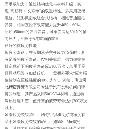
高承载能力：通过结构优化与材料升级，实
现“高载荷 + 长寿命”的双重特性。多采用变径
螺旋、矩形截面或组合式结构，相比普通圆柱
弹簧，相同直径下载荷能力提升40% - 60%。
比如φ50mm的强力弹簧，可承受高达50kN的轴
向压力，相当于5吨重物的重量。
良好的抗疲劳性能：
长疲劳寿命：在长期承受交变应力负荷时，具
有足够的疲劳寿命。按相关标准，强力弹簧在
额定载荷下的疲劳寿命应≥100万次，若用于高
频振动场景（如破碎机），需额外要求“应力幅
值控制在屈服强度的40%以内”。例如，佛山
河
北精密弹簧
有限公司专注于汽车发动机阀门弹
簧的制造，其产品采用50CrVA4材料，通过特
殊热处理工艺，使弹簧的疲劳寿命达到300万次
以上。
延缓疲劳裂纹萌生：均匀组织和良好纯净度有
助于延缓疲劳裂纹的萌生。如55Si2Mn弹簧
钢，其均匀组织和良好纯净度对提升疲劳性能