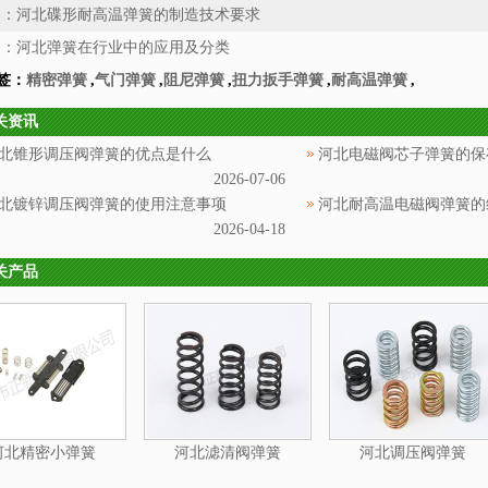
条：
河北碟形耐高温弹簧的制造技术要求
条：
河北弹簧在行业中的应用及分类
签：
精密弹簧
,
气门弹簧
,
阻尼弹簧
,
扭力扳手弹簧
,
耐高温弹簧
,
关资讯
北锥形调压阀弹簧的优点是什么
河北电磁阀芯子弹簧的保
2026-07-06
北镀锌调压阀弹簧的使用注意事项
河北耐高温电磁阀弹簧的
2026-04-18
关产品
河北精密小弹簧
河北滤清阀弹簧
河北调压阀弹簧