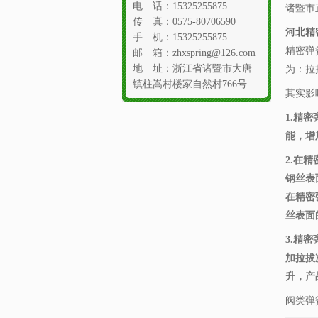
电 话：15325255875
诸暨市
传 真：0575-80706590
河北精
手 机：15325255875
精密弹
邮 箱：zhxspring@126.com
地 址：浙江省诸暨市大唐
为：拉
镇柱嵩村楼家自然村766号
其实影
1.精
能，增
2.在
钢丝表
在精密
丝表面
3.精
加拉拔
升，产
阀类弹