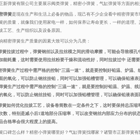
正新弹簧有限公司主要展示
阀类弹簧
，精密小弹簧，气缸弹簧等方面的相
密弹簧
是现在生产和生活上必备的物品，现己有不少企业看中精密弹簧市
簧的质量，就像我们使用家电一样，如何保养让寿命更长，一样的道理。
拔工艺、生产组织以及设备原因。
响精密弹簧生产质量的因素大致可以分为几类：
密弹簧拉拔过程中，弹簧钢丝以及拉丝模之间的滑动摩擦，可能会导致模孔
加能耗量，这时需要使用拉丝粉要干燥和流动性好，同时拉拔过中 还需
精密弹簧生产过程中需严格的控制“三温一速”，就是要控制好铅温、炉温
面的氧化，可以防止钢丝挂铅，同时可以加强铅槽管理，可以确保铅液表
弹簧生产过程中需严格的控制“三温一速”，就是要控制好铅温、炉温、
的氧化，可以防止钢丝挂铅，同时可以加强铅槽管理，可以确保铅液表面
密弹簧如何优化拉拔工艺，设备卷筒数在一定条件之下，这时要保持总压缩
次数，特别是减小后1道地部分压缩率，可以改变钢丝内部应力分布的状
品合格率会很大程度上的提高。
簧口碑怎么样？精密小弹簧哪里好？气缸弹簧找哪家？诸暨市正新弹簧有限