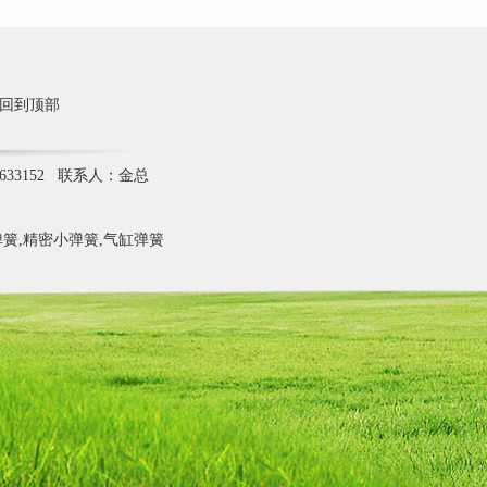
回到顶部
633152 联系人：金总
簧,精密小弹簧,气缸弹簧