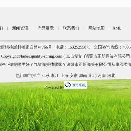
们
|
新闻资讯
|
产品展示
|
联系我们
|
网站地图
|
XML
|
柱嵩村楼家自然村766号 电话：15325255875 全国咨询热线：4006
Copyright©
hebei.quality-spring.com
(
点击复制
)诸暨市正新弹簧有限公司
密小弹簧哪里好？气缸弹簧找哪家？诸暨市正新弹簧有限公司从事阀类弹
热门城市推广:
江苏
浙江
上海
安徽
湖南
湖北
河南
河北
Powered by