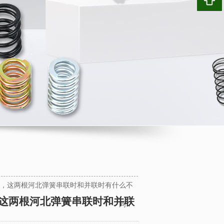
，这两根河北弹簧串联时和并联时有什么不
这两根河北弹簧串联时和并联
同？