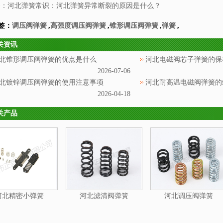
条：
河北弹簧常识：河北弹簧异常断裂的原因是什么？
签：
调压阀弹簧
,
高强度调压阀弹簧
,
锥形调压阀弹簧
,
弹簧
,
关资讯
北锥形调压阀弹簧的优点是什么
河北电磁阀芯子弹簧的保
2026-07-06
北镀锌调压阀弹簧的使用注意事项
河北耐高温电磁阀弹簧的
2026-04-18
关产品
河北精密小弹簧
河北滤清阀弹簧
河北调压阀弹簧