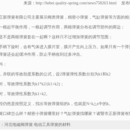
来源：http://hebei.quality-spring.com/news758263.html 发布时
正新弹簧有限公司主要展示
阀类弹簧
，精密小弹簧，气缸弹簧等方面的相
一根起平衡作用，一根起调节作用，两根弹簧分布在调节部件的两边；
是不是两根弹簧套在一起啊？这样只不过增加弹簧的调节范围；
手柄下旋时，会有气体进入膜片室，膜片产生向上压力。如果只有一个弹
弹簧还会起缓冲作用，防止手柄收到过多冲击。
料：
，并联的等效劲度系数的公式，设2弹簧弹性系数分别为k1和k2
，等效弹性系数为k1*k2/(k1+k2)；
时，等效弹性系数为k1+k2。
程仍然是按照定义，找出等效弹簧组的k，也就是N=k△x中的k。
簧口碑怎么样？精密小弹簧哪里好？气缸弹簧找哪家？诸暨市正新弹簧有限
条：
河北电磁阀弹簧.电动工具弹簧的材料