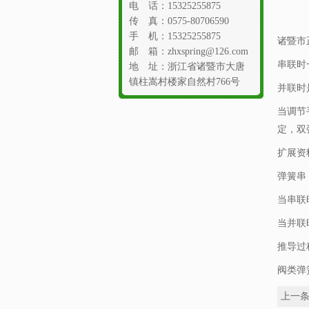
电 话：15325255875
传 真：0575-80706590
手 机：15325255875
诸暨市
邮 箱：zhxspring@126.com
串联时
地 址：浙江省诸暨市大唐
镇柱嵩村楼家自然村766号
并联时
当调节
定，双
扩展资
弹簧串
当串联时
当并联
推导过
阀类弹
上一