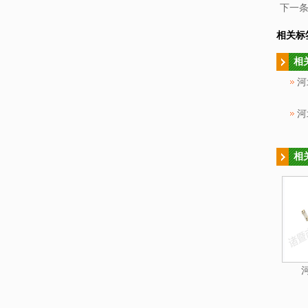
下一
相关标
相
河
河
相