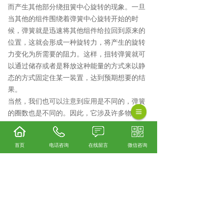
而产生其他部分绕扭簧中心旋转的现象。一旦
当其他的组件围绕着弹簧中心旋转开始的时
候，弹簧就是迅速将其他组件给拉回到原来的
位置，这就会形成一种旋转力，将产生的旋转
力变化为所需要的阻力。这样，扭转弹簧就可
以通过储存或者是释放这种能量的方式来以静
态的方式固定住某一装置，达到预期想要的结
果。
当然，我们也可以注意到应用是不同的，弹簧
的圈数也是不同的。因此，它涉及许多物理和
数学知识。弹簧扭转所需的圈数计算为紧固所
需的阻力。另外，在计算过程中根据实际应用
首页
电话咨询
在线留言
微信咨询
要求，设计了弹簧的旋转方向。
阀类弹簧口碑怎么样？精密小弹簧哪里好？气
缸弹簧找哪家？诸暨市正新弹簧有限公司从事
阀类弹簧,精密小弹簧,气缸弹簧,
相关标签：
扭簧
,
双扭簧
,
阀类弹簧
,
耐高温弹簧
,
上一条：
河北弹簧避免腐蚀埙伤的方法