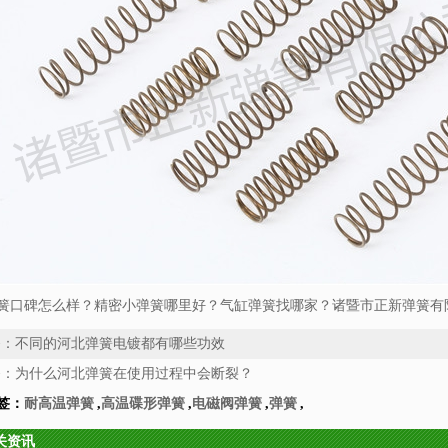
簧口碑怎么样？精密小弹簧哪里好？气缸弹簧找哪家？诸暨市正新弹簧有限
条：
不同的河北弹簧电镀都有哪些功效
条：
为什么河北弹簧在使用过程中会断裂？
签：
耐高温弹簧
,
高温碟形弹簧
,
电磁阀弹簧
,
弹簧
,
关资讯