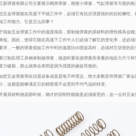
正新弹簧有限公司主要展示
阀类弹簧
，精密小弹簧，气缸弹簧等方面的相
金弹簧能在高溫下平稳工作中，必须它有抗压强度很好的抗松懈性、耐
蚀工作能力。它是怎么回事？
如五金弹簧工作中的溫度很高，那制做弹黄的原材料的弹性模具会随之
降低。因此，使得它能在高溫下工作中人们必须了解它的变化率，还必须
要求，一般的弹黄假如工作中时的溫度比60度提高时，必须对它切变的应
制应用工具钢来制做弹黄，挑选时要依据弹黄所承重的地应力尺寸和它
变力破裂，那么就将会表明是因为强度的缘故导致的。
五金弹簧用在仪器设备或是是电子秤里边，绝大多数苏州弹簧厂家会应
小，这都是能够满足它的精密度不会受到平均气温的转变。
原材料挑选那时候，钢才的切削性能能是必须留意的，这一点对五金