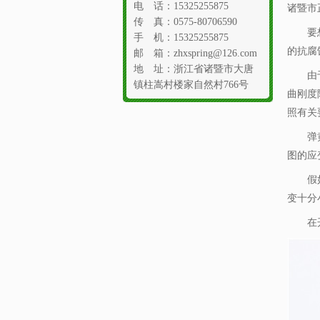
电 话：15325255875
诸暨市
传 真：0575-80706590
要想五
手 机：15325255875
的抗腐
邮 箱：zhxspring@126.com
地 址：浙江省诸暨市大唐
由于假
镇柱嵩村楼家自然村766号
曲刚度
照有关
弹黄订
图的应
假如把
变十分
在开展