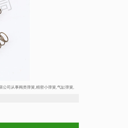
公司从事阀类弹簧,精密小弹簧,气缸弹簧,