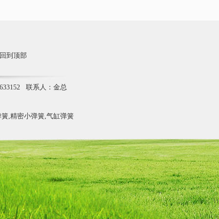
回到顶部
633152 联系人：金总
簧,精密小弹簧,气缸弹簧