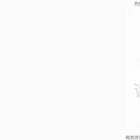
热忱
阀类弹