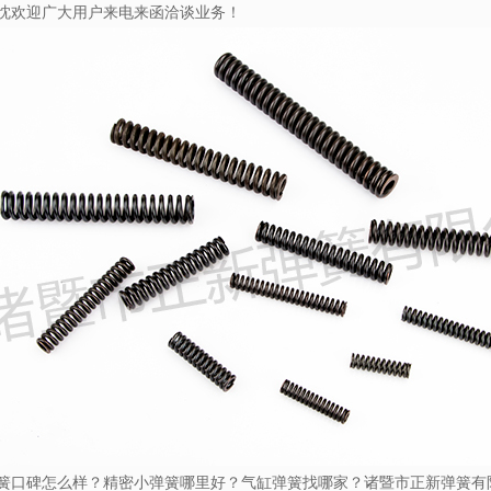
欢迎广大用户来电来函洽谈业务！
簧口碑怎么样？精密小弹簧哪里好？气缸弹簧找哪家？诸暨市正新弹簧有限