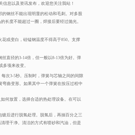
关信息以及资讯发布，欢迎您关注我站！
部的钢丝不能出现明显的松动和毛刺。对多股
热的长度不能超过一圈，焊接后要经过抛光。
花或变白，硅锰钢温度不得高于850。支撑
径的3-14倍，但一般以8-13倍为好。弹
或多项来改变。
，每次3-5秒。压制时，弹簧与芯轴之间的间隙
簧弯曲变形。如果其中一个弹簧在按压过程中
及如何放置，选择合适的热处理设备。在可以
电镀后进行脱氢处理。脱氢后，再抽百分之三
垢清理干净。清洁的方式有喷砂和汽油，但是