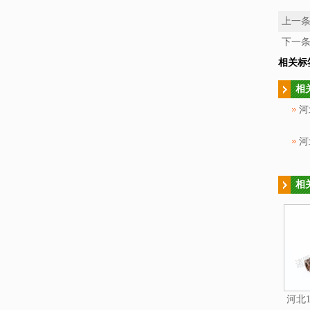
上一
下一
相关标
相
河
河
相
河北1