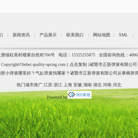
簧
们
|
新闻资讯
|
产品展示
|
联系我们
|
网站地图
|
XML
|
柱嵩村楼家自然村766号 电话：15325255875 全国咨询热线：4006
Copyright©
hebei.quality-spring.com
(
点击复制
)诸暨市正新弹簧有限公司
密小弹簧哪里好？气缸弹簧找哪家？诸暨市正新弹簧有限公司从事阀类弹
热门城市推广:
江苏
浙江
上海
安徽
湖南
湖北
河南
河北
Powered by