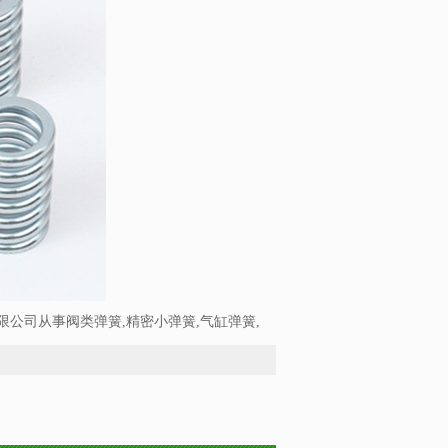
公司从事阀类弹簧,精密小弹簧,气缸弹簧,