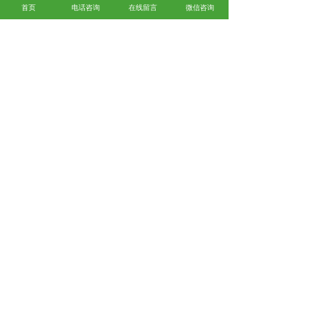
首页
电话咨询
在线留言
微信咨询
阀类弹簧口碑怎么样？精密小弹簧哪里好？气
缸弹簧找哪家？诸暨市正新弹簧有限公司从事
阀类弹簧,精密小弹簧,气缸弹簧,
相关标签：
耐高温电磁阀
,
耐高温弹簧
,
高强度耐
高温弹簧
,
上一条：
河北钢丝挡圈是什么？你必须了解的
一些类别和资料
下一条：
河北异形弹簧的作用及弹性变形的分
析