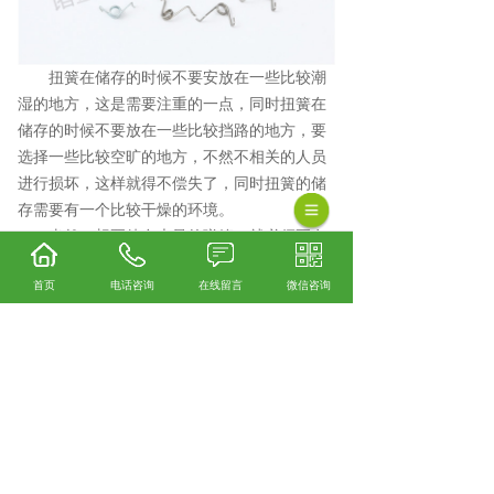
扭簧在储存的时候不要安放在一些比较潮
湿的地方，这是需要注重的一点，同时扭簧在
储存的时候不要放在一些比较挡路的地方，要
选择一些比较空旷的地方，不然不相关的人员
进行损坏，这样就得不偿失了，同时扭簧的储
存需要有一个比较干燥的环境。
当然，想要储存大量的弹簧，就必须要有
一个方便的装置，这种装置可以方便的移动弹
首页
电话咨询
在线留言
微信咨询
簧，而且在搬运的过程中，也会方便许多，不
需要慢慢的挪动，你只要用一个设备将这个压
板运起来就能够将大量的扭簧进行移动，就可
以将这些弹簧全部移动，既节省时间，又省
力。
阀类弹簧口碑怎么样？精密小弹簧哪里好？气
缸弹簧找哪家？诸暨市正新弹簧有限公司从事
阀类弹簧,精密小弹簧,气缸弹簧,