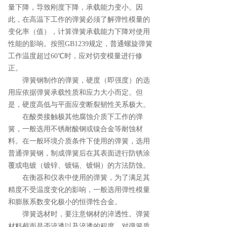
量下降，导致刚度下降，承载能力变小。因
此，在高温下工作的弹簧必须了解弹性模量的
变化率（值），计算弹簧承载能力下降对使用
性能的影响。按照GB1239规定，普通螺旋弹簧
工作温度超过60℃时，应对切变模量进行修
正。
弹簧钢制作的弹簧，硬度（即强度）的选
用应依据弹簧承载性质和应力大小而定。但
是，硬度高低与平面应变断裂韧性关系极大。
在酸类接触极其他腐蚀介质下工作的弹
簧，一般选用不锈耐酸钢或镍合金等耐蚀材
料。在一般环境介质条件下使用的弹簧，选用
普通弹簧钢，制成弹簧后在其表面进行防锈涂
覆或电镀（镀锌、镀镉、镀铜）的方法防蚀。
在衡器和仪表中使用的弹簧，为了满足其
精度不受温度变化的影响，一般选用弹性模量
和膨胀系数变化极小的恒弹性合金。
弹簧选材时，要注意钢材的淬透性。弹簧
材料截面是否淬透以及淬透的程度，对弹簧质