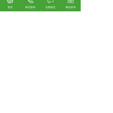
(1)变绷簧外径、变节距和变钢丝直径(三
首页
电话咨询
在线留言
微信咨询
变)悬架绷簧实现了无模塑性加工。自三变绷簧
开发以来，一直选用锥形钢棒在数控车床上卷
绕加工，但成品北和价格均不理想。现必为加
热状态下通过卷簧机，操控轧辊速度和拉拔
力，取得所需要的锥体形状，并用加工余热进
行淬火。
(2)中空安稳绷簧杆选用低碳硼钢板，卷制
焊接成形。
(3)扭杆选用高纯度的45钢，经高频淬火取
得外表的高硬度和较大的剩下压缩应力，然后
进步疲惫寿数和抗松懈才能。
(4)电子产品广泛使用的片绷簧基本上选用
冲压和自动曲折加工成形。现在首要是开展复
合资料的接合技能。
(5)电磁阀弹簧首要开展多级喷丸和液体氮
化工艺，以改进外表剩下压应力，进步疲惫寿
数