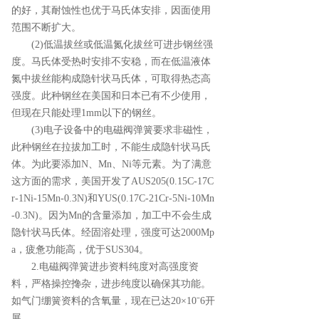
的好，其耐蚀性也优于马氏体安排，因面使用
范围不断扩大。
(2)低温拔丝或低温氮化拔丝可进步钢丝强
度。马氏体受热时安排不安稳，而在低温液体
氮中拔丝能构成隐针状马氏体，可取得热态高
强度。此种钢丝在美国和日本已有不少使用，
但现在只能处理1mm以下的钢丝。
(3)电子设备中的电磁阀弹簧要求非磁性，
此种钢丝在拉拔加工时，不能生成隐针状马氏
体。为此要添加N、Mn、Ni等元素。为了满意
这方面的需求，美国开发了AUS205(0.15C-17C
r-1Ni-15Mn-0.3N)和YUS(0.17C-21Cr-5Ni-10Mn
-0.3N)。因为Mn的含量添加，加工中不会生成
隐针状马氏体。经固溶处理，强度可达2000Mp
a，疲惫功能高，优于SUS304。
2.电磁阀弹簧进步资料纯度对高强度资
料，严格操控搀杂，进步纯度以确保其功能。
如气门绷簧资料的含氧量，现在已达20×10ˉ6开
展。