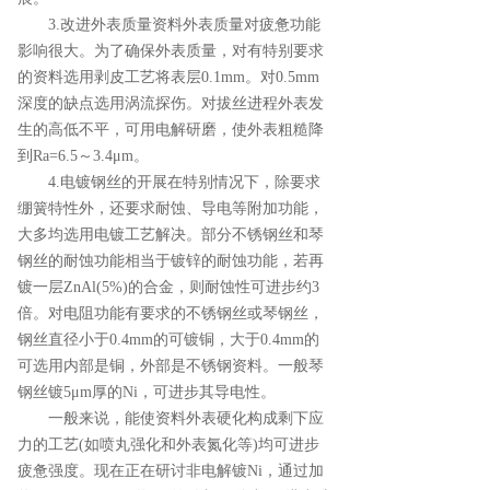
3.改进外表质量资料外表质量对疲惫功能
影响很大。为了确保外表质量，对有特别要求
的资料选用剥皮工艺将表层0.1mm。对0.5mm
深度的缺点选用涡流探伤。对拔丝进程外表发
生的高低不平，可用电解研磨，使外表粗糙降
到Ra=6.5～3.4μm。
4.电镀钢丝的开展在特别情况下，除要求
绷簧特性外，还要求耐蚀、导电等附加功能，
大多均选用电镀工艺解决。部分不锈钢丝和琴
钢丝的耐蚀功能相当于镀锌的耐蚀功能，若再
镀一层ZnAl(5%)的合金，则耐蚀性可进步约3
倍。对电阻功能有要求的不锈钢丝或琴钢丝，
钢丝直径小于0.4mm的可镀铜，大于0.4mm的
可选用内部是铜，外部是不锈钢资料。一般琴
钢丝镀5μm厚的Ni，可进步其导电性。
一般来说，能使资料外表硬化构成剩下应
力的工艺(如喷丸强化和外表氮化等)均可进步
疲惫强度。现在正在研讨非电解镀Ni，通过加