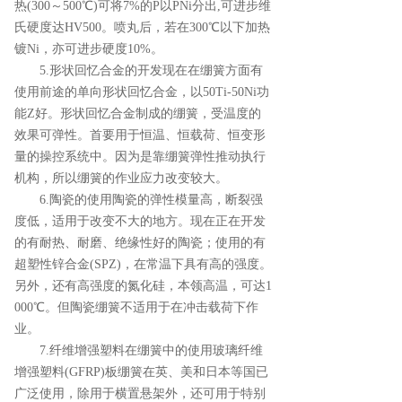
热(300～500℃)可将7%的P以PNi分出,可进步维
氏硬度达HV500。喷丸后，若在300℃以下加热
镀Ni，亦可进步硬度10%。
5.形状回忆合金的开发现在在绷簧方面有
使用前途的单向形状回忆合金，以50Ti-50Ni功
能Z好。形状回忆合金制成的绷簧，受温度的
效果可弹性。首要用于恒温、恒载荷、恒变形
量的操控系统中。因为是靠绷簧弹性推动执行
机构，所以绷簧的作业应力改变较大。
6.陶瓷的使用陶瓷的弹性模量高，断裂强
度低，适用于改变不大的地方。现在正在开发
的有耐热、耐磨、绝缘性好的陶瓷；使用的有
超塑性锌合金(SPZ)，在常温下具有高的强度。
另外，还有高强度的氮化硅，本领高温，可达1
000℃。但陶瓷绷簧不适用于在冲击载荷下作
业。
7.纤维增强塑料在绷簧中的使用玻璃纤维
增强塑料(GFRP)板绷簧在英、美和日本等国已
广泛使用，除用于横置悬架外，还可用于特别