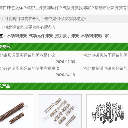
簧口碑怎么样？精密小弹簧哪里好？气缸弹簧找哪家？诸暨市正新弹簧有限
条：
河北阀门弹簧在长期工作中如何保持功能稳定性
条：
河北弹簧的主要功能有哪些？
签：
不锈钢弹簧
,
气动元件弹簧
,
扭力扳手弹簧
,
不锈钢弹簧厂家
,
关资讯
北锥形调压阀弹簧的优点是什么
河北电磁阀芯子弹簧的保
2026-07-06
北镀锌调压阀弹簧的使用注意事项
河北耐高温电磁阀弹簧的
2026-04-18
关产品