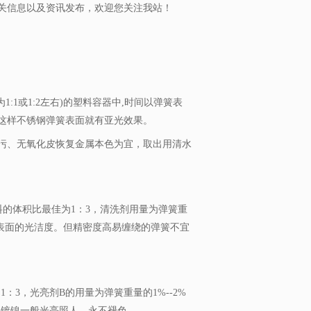
关信息以及资讯发布，欢迎您关注我站！
1或1:2左右)的塑料容器中,时间以弹簧表
这样不锈钢弹簧表面就有亚光效果。
污、无氧化皮恢复金属本色为宜，取出用清水
的体积比最佳为1：3，清洗剂用量为弹簧重
簧表面的光洁度。但精密度高易缠绕的弹簧不宜
3，光亮剂B的用量为弹簧重量的1%--2%
如镀镍一般光亮照人，永不褪色。