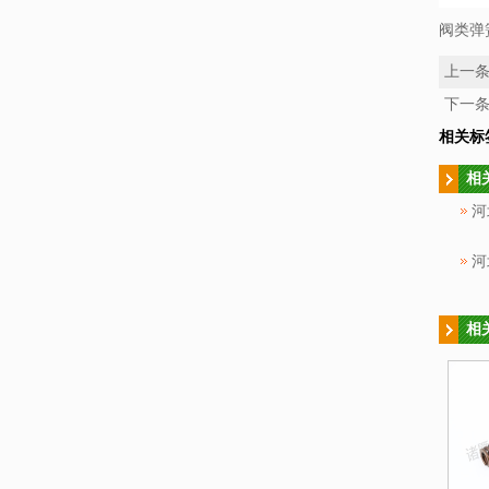
阀类弹
上一
下一
相关标
相
河
河
相