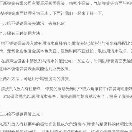
正新弹簧有限公司主要展示
阀类弹簧
，精密小弹簧，气缸弹簧等方面的相
弹簧表面处理分为三步，下面让我们一起来了解一下:
步给不锈钢弹簧去油污、去氧化皮
步骤有三种使用方法：
不锈钢弹簧浸入放有用清水稀释的金属清洗剂(清洗剂与清水稀释配比为1:
污、无氧化皮恢复金属本色为宜，浸泡时间不宜过长，取出用清水洗净。
超声波设备中清洗剂与清水的配比为1：30左右，时间以弹簧表面无油
这样不锈钢弹簧表面就能达到亚光效果。
两种方法，可适用于精密度高的弹簧。
洗剂A放入有粗磨料、弹簧的振动光饰机中或六角滚筒中(弹簧与粗磨料
%--2%)研磨抛光以后用清水洗净，弹簧表面的划痕就没有了，提高了弹
。
步给不锈钢弹簧上光：
剂放入有粗磨料的振动光饰机或六角滚筒内(弹簧与精磨料的体积比为1：
时间越长越亮)抛光后，取出用清水洗净晾干即可，这样不锈钢弹簧表面