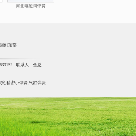
河北电磁阀弹簧
回到顶部
633152 联系人：金总
簧,精密小弹簧,气缸弹簧