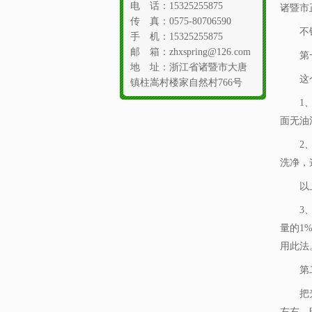
电 话：15325255875
诸暨市
传 真：0575-80706590
不锈钢
手 机：15325255875
邮 箱：zhxspring@126.com
第一
地 址：浙江省诸暨市大唐
这个
镇柱嵩村楼家自然村766号
1、把
面无油
2、在
洗净，
以上
3、清
量的1
用此法
第二
把光亮
左右，