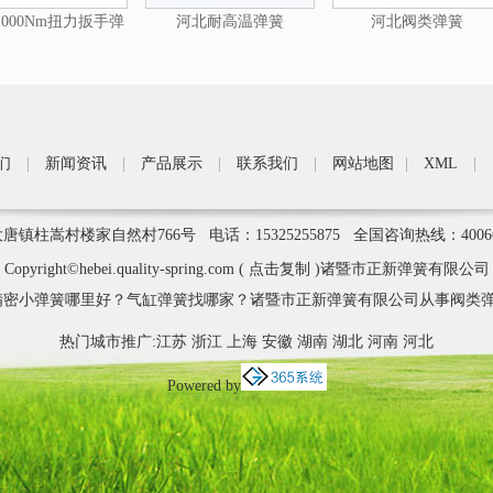
000Nm扭力扳手弹
河北耐高温弹簧
河北阀类弹簧
簧
们
|
新闻资讯
|
产品展示
|
联系我们
|
网站地图
|
XML
|
柱嵩村楼家自然村766号 电话：15325255875 全国咨询热线：4006
Copyright©
hebei.quality-spring.com
(
点击复制
)诸暨市正新弹簧有限公司
密小弹簧哪里好？气缸弹簧找哪家？诸暨市正新弹簧有限公司从事阀类弹
热门城市推广:
江苏
浙江
上海
安徽
湖南
湖北
河南
河北
Powered by