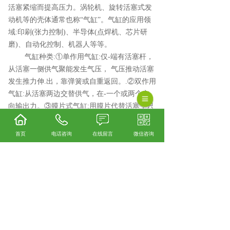
活塞紧缩而提高压力。涡轮机、旋转活塞式发
动机等的壳体通常也称“气缸”。气缸的应用领
域:印刷(张力控制)、半导体(点焊机、芯片研
磨)、自动化控制、机器人等等。
气缸种类:①单作用气缸:仅-端有活塞杆，
从活塞一侧供气聚能发生气压， 气压推动活塞
发生推力伸.出，靠弹簧或自重返回。.②双作用
气缸:从活塞两边交替供气，在-一个或两个方
向输出力。③膜片式气缸:用膜片代替活塞，只
带弹簧的反向输出力。密封性好，但短。④冲
击缸：将压缩气体压力能量转换为活塞运动的
首页
电话咨询
在线留言
微信咨询
动能，速度高（10~20m/s）。⑤无杆缸
相关标签：
气动元件弹簧
,
气缸弹簧
,
上一条：
河北电磁阀弹簧
下一条：
河北拉簧