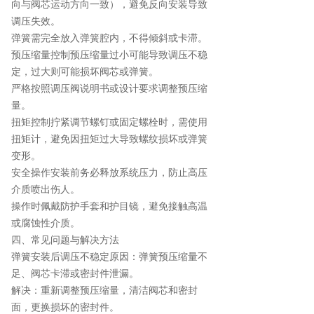
向与阀芯运动方向一致），避免反向安装导致
调压失效。
弹簧需完全放入弹簧腔内，不得倾斜或卡滞。
预压缩量控制预压缩量过小可能导致调压不稳
定，过大则可能损坏阀芯或弹簧。
严格按照调压阀说明书或设计要求调整预压缩
量。
扭矩控制拧紧调节螺钉或固定螺栓时，需使用
扭矩计，避免因扭矩过大导致螺纹损坏或弹簧
变形。
安全操作安装前务必释放系统压力，防止高压
介质喷出伤人。
操作时佩戴防护手套和护目镜，避免接触高温
或腐蚀性介质。
四、常见问题与解决方法
弹簧安装后调压不稳定原因：弹簧预压缩量不
足、阀芯卡滞或密封件泄漏。
解决：重新调整预压缩量，清洁阀芯和密封
面，更换损坏的密封件。