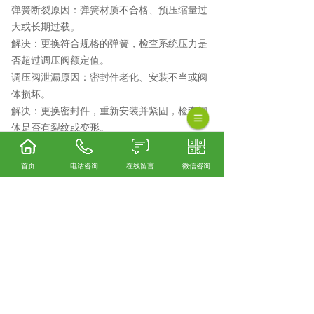
弹簧断裂原因：弹簧材质不合格、预压缩量过
大或长期过载。
解决：更换符合规格的弹簧，检查系统压力是
否超过调压阀额定值。
调压阀泄漏原因：密封件老化、安装不当或阀
体损坏。
解决：更换密封件，重新安装并紧固，检查阀
体是否有裂纹或变形。
五、维护建议
定期检查：每6-12个月检查弹簧的弹性状态，
首页
电话咨询
在线留言
微信咨询
发现变形或裂纹及时更换。
记录数据：记录调压阀的调试参数和弹簧更换
时间，便于追溯和维护。
培训操作人员：确保操作人员熟悉调压阀的结
构和安装流程，避免误操作。
通过以上步骤和注意事项，可以确保调压阀弹
簧的正确安装，保障调压阀的稳定运行和系统
安全。