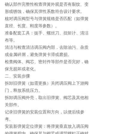
确认部件完整性检查弹簧外观是否有裂纹、变
形或锈蚀，确保其弹性系数符合设计要求。
核对调压阀型号与弹簧规格是否匹配（如弹簧
直径、长度、刚度等参数）。
准备配套工具：扳手、螺丝刀、扭矩计、清洁
布等。
清洁与检查清洁调压阀内部，去除油污、杂质
或金属碎屑，避免弹簧卡滞或磨损。
检查阀体、阀芯、密封件等部件是否完好，确
保无损坏或老化。
二、安装步骤
拆卸旧弹簧（如需更换）关闭调压阀上下游阀
门，释放系统压力。
拆卸调压阀外壳，取出旧弹簧、阀芯及其他相
关部件。
记录旧弹簧的安装位置和方向，以便后续参
考。
安装新弹簧定位弹簧：将弹簧垂直放入调压阀
的弹簧腔内，确保其与阀芯或调节螺钉正确对