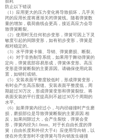
损耗
防止以下错误
（
1
）应用更大的压力变化将导致损坏，几乎关
闭的应用长度将逐渐关闭弹簧线。随着弹簧数
量的增加，载荷曲线会更高，接近高应力会导
致弹簧断裂。
（2
）使用时无任何初步变形，弹簧可因上下灵
敏度引起的间隙变形，如有初步变形，弹簧是
相对稳定的。
（
3
）水平弹簧卡箍、导销、弹簧磨损、断裂。
（
4
）对于非热制导系统，如果用于舞动弹簧的
定向，弹簧底部容易形成，弹簧体变形。高压
变形是弹簧断裂的主要原因。请确保使用此装
置，如销钉或销。
（
5
）安装表面平整度较低时，形成弹簧变形，
有时会产生高压裂缝。安装表面平整度低，周
期超过
30
万次，形成弹簧变形和弹簧裂纹。将
表面安装的平行度提高到不超过
30
万个周期的
水平。
（
6
）如果弹簧内径过小，与内径碰撞时产生磨
损，磨损部位是导致弹簧断裂的主要原因
.
相
反，如果间隙过大，会产生裂纹，弹簧会变
形，弹簧内径为
1.0mm
。对于长自由长度的弹
簧（自由长度和外径大于
4
）应使用导向销，以
便在外壳变形时不使弹簧与导向销发生碰撞