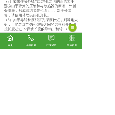
（
7
）如果弹簧外径与沉降孔之间的距离太小，
那么由于弹簧的压缩和与散热器的摩擦，外侧
会膨胀，形成联结弹簧
+1.5 mm
。对于长弹
簧，请使用带埋头的孔形状。
（
8
）如果导销长度和潜孔深度较短，则导销太
短，可能导致导销和弹簧之间的磨损和开裂理
想长度超过
1/2
弹簧长度的导销。翻转
C3
（
9
）更换方头或使用弹簧时，弹簧在外环引入
时变形，导致内弹簧断裂（或插入内环）。
（10
）应用程序系列。使用串行方法时，弹簧
首页
电话咨询
在线留言
微信咨询
扭转，超过导向销或驱动壳的长度。认为它承
受了弹簧的弱载荷，其表面
P
发生了显著的变
化！
（
11
）把垃圾和陌生人混在一起。和陌生人混
在一起会形成一个有用的线圈，没有任何影
响，但减少了其他细节。使用的线圈数量减
少，在表面附近形成高电压和裂缝。
阀类弹簧口碑怎么样？精密小弹簧哪里好？气
缸弹簧找哪家？诸暨市正新弹簧有限公司从事
阀类弹簧,精密小弹簧,气缸弹簧,
相关标签：
扭转弹簧
,
压缩弹簧
,
精密弹簧
,
上一条：
河北压缩弹簧特点