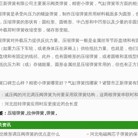
正新弹簧有限公司主要展示
阀类弹簧
，精密小弹簧，气缸弹簧等方面的相
簧是承受向压力的螺旋弹簧，制作压缩弹簧所用材料截面多为圆形，也
，压缩弹簧的形状有：圆柱形、圆锥形、中凸形和中凹形以及少量的非圆
外载荷时弹簧收缩变形，储存形变能。
簧对外载压力提供反抗力量。压缩弹簧一般是金属丝等节距盘绕和有固
（如重力压下车轮，或者身体压在床褥上）供给抵抗力量。也就是，他们
盘绕和有固定的线径。此外，也有圆锥形的压缩弹簧，或者圆锥和直线型
抵抗压力和（或）存储能量。圆形金属丝是压缩弹簧常用的，但也有正方
簧口碑怎么样？精密小弹簧哪里好？气缸弹簧找哪家？诸暨市正新弹簧有限
条：
减压阀的河北调压阀弹簧为何要采用双弹簧结构，这两根弹簧串联时
条：
河北扭转弹簧应用时应更接近闭合长度
签：
压缩弹簧
,
拉伸弹簧
,
弹簧
,
关资讯
北锥形调压阀弹簧的优点是什么
河北电磁阀芯子弹簧的保