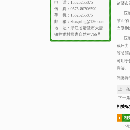
电 话：15325255875
诸暨市
传 真：0575-80706590
压缩弹
手 机：15325255875
节距的
邮 箱：zhxspring@126.com
地 址：浙江省诸暨市大唐
当受到
镇柱嵩村楼家自然村766号
压缩弹
载压力
等节距
可用于
弹簧。
阀类弹
上一
下一
相关标
相
河