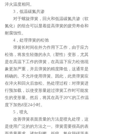
淬火温度相同。
3，低温碳氮共渗
对于螺旋弹簧，回火和低温碳氮共渗（软
氮化）的组合可以显着提高弹簧的疲劳寿命和
耐腐蚀性。
4，处理弹簧的松弛
弹簧长时间在外力作用下工作，由于应力
松弛，将发生轻微的永久（塑性）变形，尤其
是在高温下工作的弹簧，在高温下应力松弛现
象更加严重，并且弹簧的精度降低，这通常是
精确的。不允许使用弹簧。因此，此类弹簧应
在淬火和回火后放松。热处理过程：对弹簧进
行预加载，以使变形量超过弹簧工作时可能发
生的变形量。然后，将其在高于20°C的工作温
度下加热8至24小时。
5，喷丸
改善弹簧表面质量的方法是喷丸处理，这
是使用广泛的的方法之一。弹簧需要很高的表
面质量要求。诸如刮擦，折痕，氧化脱碳等表