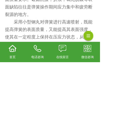
面缺陷往往是弹簧操作期间应力集中和疲劳断
裂源的地方。
采用小型钢丸对弹簧进行高速喷射，既能
提高弹簧的表面质量，又能提高其表面强度，
使其在一定程度上保持在压应力状态，从而有
效地提高其疲劳强度，延长其使用寿命。
以上这几点就是提高弹簧使用寿命的方
首页
电话咨询
在线留言
微信咨询
法，如果您不知道怎么选择弹簧也可以联系诸
暨市正新弹簧有限公司，研发，生产销售弹簧
很多年，客户遍布全国各地。品质好，售后有
保障。