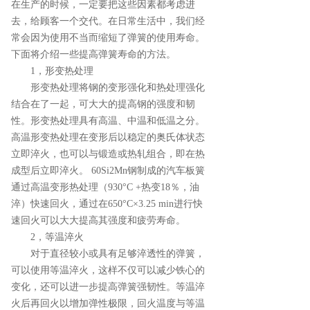
在生产的时候，一定要把这些因素都考虑进
去，给顾客一个交代。在日常生活中，我们经
常会因为使用不当而缩短了弹簧的使用寿命。
下面将介绍一些提高弹簧寿命的方法。
1，形变热处理
形变热处理将钢的变形强化和热处理强化
结合在了一起，可大大的提高钢的强度和韧
性。形变热处理具有高温、中温和低温之分。
高温形变热处理在变形后以稳定的奥氏体状态
立即淬火，也可以与锻造或热轧组合，即在热
成型后立即淬火。 60Si2Mn钢制成的汽车板簧
通过高温变形热处理（930°C +热变18％，油
淬）快速回火，通过在650°C×3.25 min进行快
速回火可以大大提高其强度和疲劳寿命。
2，等温淬火
对于直径较小或具有足够淬透性的弹簧，
可以使用等温淬火，这样不仅可以减少铁心的
变化，还可以进一步提高弹簧强韧性。等温淬
火后再回火以增加弹性极限，回火温度与等温