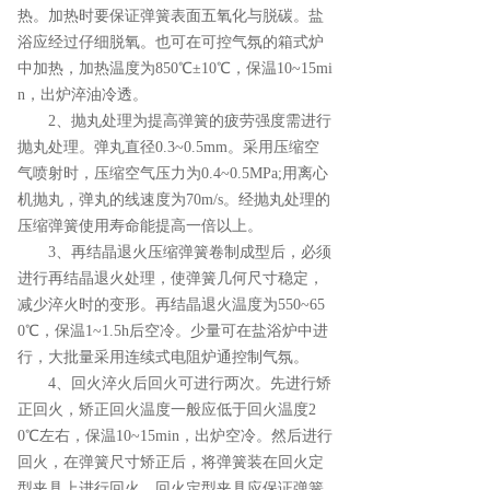
热。加热时要保证弹簧表面五氧化与脱碳。盐
浴应经过仔细脱氧。也可在可控气氛的箱式炉
中加热，加热温度为850℃±10℃，保温10~15mi
n，出炉淬油冷透。
2、抛丸处理为提高弹簧的疲劳强度需进行
抛丸处理。弹丸直径0.3~0.5mm。采用压缩空
气喷射时，压缩空气压力为0.4~0.5MPa;用离心
机抛丸，弹丸的线速度为70m/s。经抛丸处理的
压缩弹簧使用寿命能提高一倍以上。
3、再结晶退火压缩弹簧卷制成型后，必须
进行再结晶退火处理，使弹簧几何尺寸稳定，
减少淬火时的变形。再结晶退火温度为550~65
0℃，保温1~1.5h后空冷。少量可在盐浴炉中进
行，大批量采用连续式电阻炉通控制气氛。
4、回火淬火后回火可进行两次。先进行矫
正回火，矫正回火温度一般应低于回火温度2
0℃左右，保温10~15min，出炉空冷。然后进行
回火，在弹簧尺寸矫正后，将弹簧装在回火定
型夹具上进行回火。回火定型夹具应保证弹簧