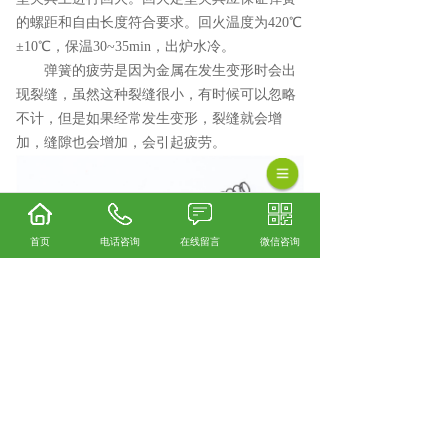
的螺距和自由长度符合要求。回火温度为420℃
±10℃，保温30~35min，出炉水冷。
弹簧的疲劳是因为金属在发生变形时会出
现裂缝，虽然这种裂缝很小，有时候可以忽略
不计，但是如果经常发生变形，裂缝就会增
加，缝隙也会增加，会引起疲劳。
首页
电话咨询
在线留言
微信咨询
阀类弹簧口碑怎么样？精密小弹簧哪里好？气
缸弹簧找哪家？诸暨市正新弹簧有限公司从事
阀类弹簧,精密小弹簧,气缸弹簧,